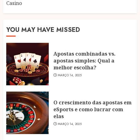
Casino
YOU MAY HAVE MISSED
Apostas combinadas vs.
apostas simples: Qual a
melhor escolha?
MARÇO 14, 2025
O crescimento das apostas em
eSports e como lucrar com
elas
MARÇO 14, 2025