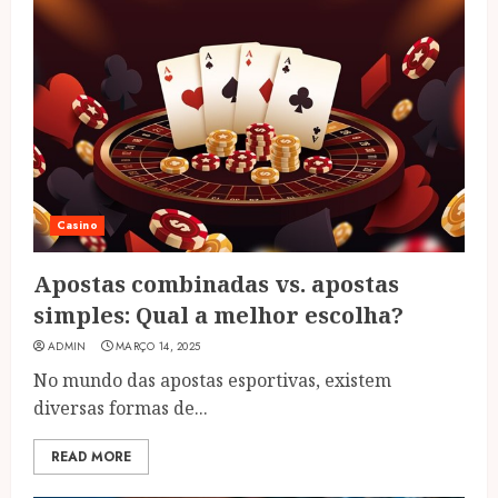
Casino
Apostas combinadas vs. apostas
simples: Qual a melhor escolha?
ADMIN
MARÇO 14, 2025
No mundo das apostas esportivas, existem
diversas formas de...
READ MORE