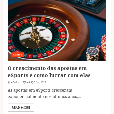
Casino
O crescimento das apostas em
eSports e como lucrar com elas
ADMIN
MARÇO 14, 2025
As apostas em eSports cresceram
exponencialmente nos últimos anos,...
READ MORE